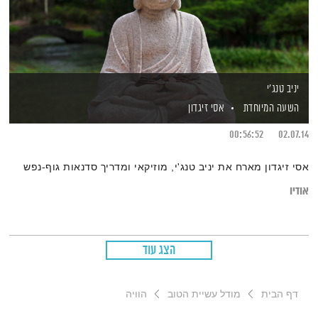
יניב טנג'י
השעה המיוחדת
אסי זיגדון
00:56:52
02.07.14
אסי זיגדון מארח את יניב טנג'י, מוזיקאי ומדריך סדנאות גוף-נפש
אודיו
הצג עוד
דף הבית
מודל עשיית הטוב
הוויה