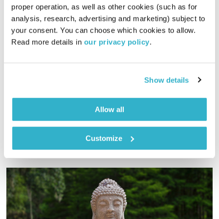
proper operation, as well as other cookies (such as for 
analysis, research, advertising and marketing) subject to 
ואהבת – 10.5.24
your consent. You can choose which cookies to allow. 
ואהבת
שמעון פרנס
Read more details in 
our privacy policy
.
00:56:22
10.05.24
Show details
שמעון פרנס מרבה אהבה, במיוחד עכשיו. סיפורים ומשלים,
פתגמים, שירים וטקסטים מוכרים יותר או פחות
אודיו
Allow all
Customize