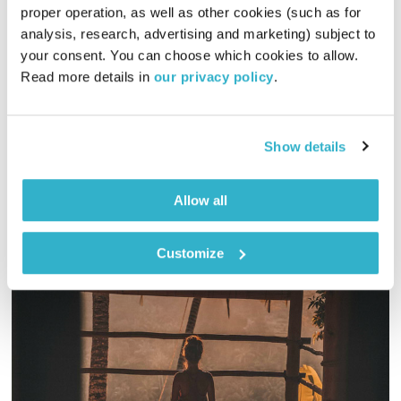
proper operation, as well as other cookies (such as for 
פה זה טוב
לירון תאני
analysis, research, advertising and marketing) subject to 
01:29:54
15.02.23
your consent. You can choose which cookies to allow. 
Read more details in 
our privacy policy
.
מאדם עד אהובה עוזרי, כולל המון תחנות בדרך – חפירות ישראילות
בפה זה טוב
אודיו
Show details
Allow all
Customize