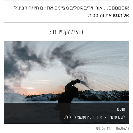
תמצית הפודקאסט
אוםםםםם….אורי ויריב גוטליב מציינים את יום היוגה הבינ"ל –
אל תנסו את זה בבית
כדאי להקשיב גם:
חופש
לשם שינוי
אירי ריקין
ושמואל וילוז'ני
00:59:11
06.04.17