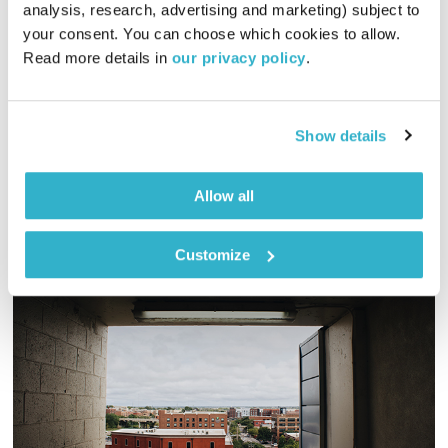
analysis, research, advertising and marketing) subject to 
01:00:36
04.09.22
your consent. You can choose which cookies to allow. 
Read more details in 
our privacy policy
.
והפעם, הסיפור על שבעת מסעותיו של סינבד המלח. ומוסיקה? פלא
משייט עם פלא. ואלוהים? איתנו. ויופי. ושבת שלום. וטפו עלינו
אודיו
Show details
Allow all
Customize