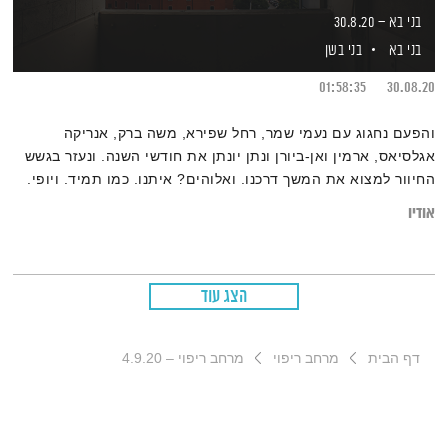
בני בא – 30.8.20
בני בא
בני בשן
01:58:35
30.08.20
והפעם נחגוג עם נעמי שמר, רחל שפירא, משה ברק, אנריקה
אגלסיאס, ארמין ואן-ביורן ונתן יונתן את חודשי השנה. ונעזר בגשש
החיוור למצוא את המשך דרכנו. ואלוהים? איתנו. כמו תמיד. ויופי.
טפו עלינו
אודיו
הצג עוד
דף הבית
מרחב ריפוי
מרחב ריפוי – 4.9.20