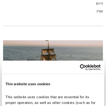
היום
אודיו
This website uses cookies
בני בא – 4.9.22
This website uses cookies that are essential for its 
בני בא
בני בשן
proper operation, as well as other cookies (such as for 