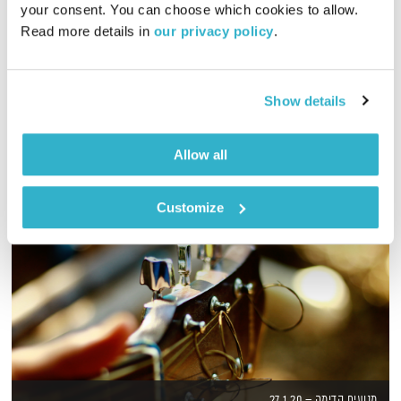
your consent. You can choose which cookies to allow. 
00:56:42
01.02.16
Read more details in 
our privacy policy
.
אסי זיגדון ונטאלי בן דוד בשיחות על החיים, כאן ועכשיו.
אודיו
Show details
Allow all
Customize
מנועים קדימה – 27.1.20