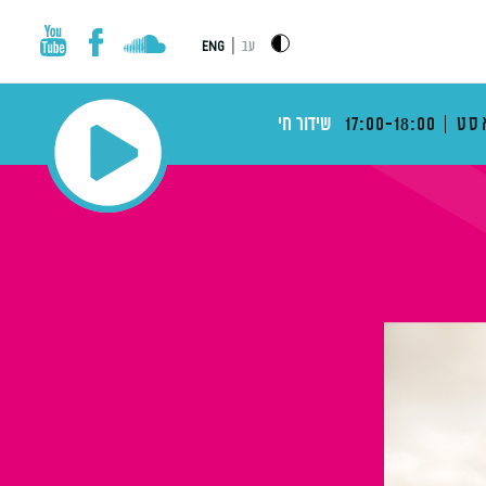
|
עב
ENG
סט
17:00-18:00
שידור חי