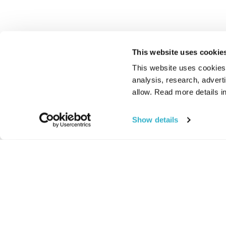
This website uses cookie
This website uses cookies t
analysis, research, advert
allow. Read more details in
Show details