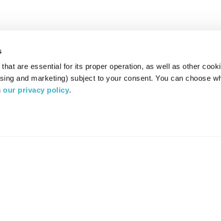
s
hat are essential for its proper operation, as well as other cooki
ising and marketing) subject to your consent. You can choose wh
 
our privacy policy
.
רדיו מהות החיים משדר ב:
ערוץ 87
YES
סלקום
TV
TUNE IN