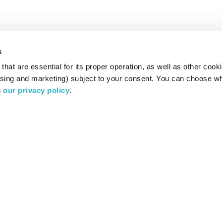
s
hat are essential for its proper operation, as well as other cooki
ising and marketing) subject to your consent. You can choose wh
 
our privacy policy
.
רדיו מהות החיים משדר ב:
ערוץ 87
YES
סלקום
TV
TUNE IN