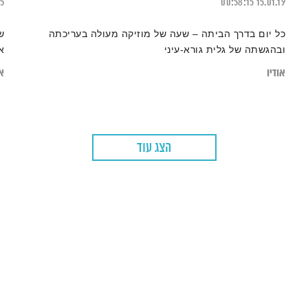
25
00:58:15
15.01.19
כל יום בדרך הביתה – שעה של מוזיקה מעולה בעריכתה
ש
ובהגשתה של גלית גורא-עיני
א
אודיו
או
הצג עוד