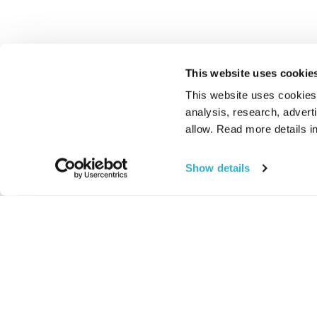
This website uses cookie
This website uses cookies t
analysis, research, advert
allow. Read more details in
Show details