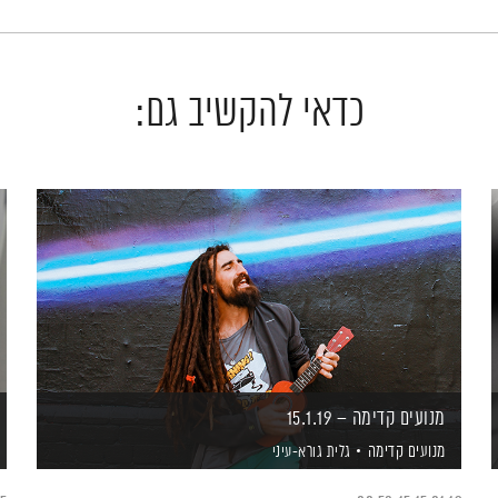
כדאי להקשיב גם:
מנועים קדימה – 15.1.19
מנועים קדימה
גלית גורא-עיני