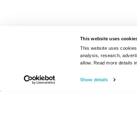
This website uses cookie
This website uses cookies t
analysis, research, advert
allow. Read more details in
Show details