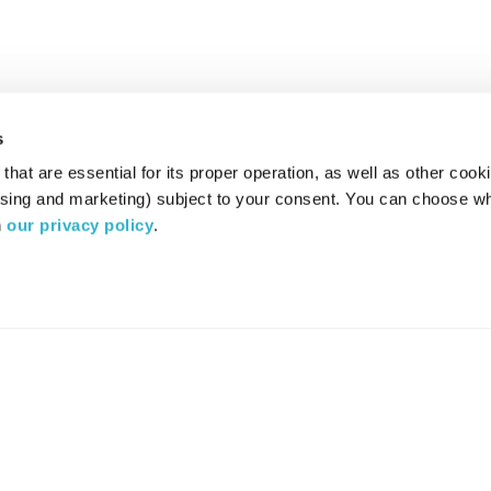
s
hat are essential for its proper operation, as well as other cooki
ising and marketing) subject to your consent. You can choose wh
 
our privacy policy
.
רדיו מהות החיים משדר ב:
ערוץ 87
YES
סלקום
TV
TUNE IN