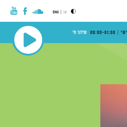
|
עב
ENG
שי
00:00-01:00
שידור חי