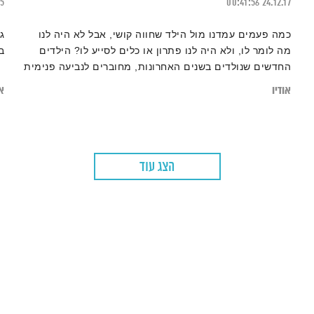
25
00:41:56
24.12.17
כמה פעמים עמדנו מול הילד שחווה קושי, אבל לא היה לנו
ג
מה לומר לו, ולא היה לנו פתרון או כלים לסייע לו? הילדים
ב
החדשים שנולדים בשנים האחרונות, מחוברים לנביעה פנימית
אותנטית המפגישה אותנו עם שאלות מהות, והחברה כולה,
אודיו
או
נדרשת לבחון את מערכת האמונות והתפישות שלנו בנושא
החינוך ולנוע אל עבר תפישת עולם וירטואוזית, גמישה,
סקרנית וחדשה המאפשרת לבנות גשר בין מערכות החינוך
הקיימות, למערכות של חניכה, בהם הילדים שותפים פעילים.
הצג עוד