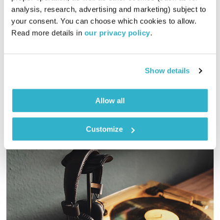
analysis, research, advertising and marketing) subject to 
תכניות וקטעים נבחרים
שדרנים מתחלפים
your consent. You can choose which cookies to allow. 
00:42:18
04.06.26
Read more details in 
our privacy policy
.
מה קורה כשפילנתרופיה, מהות וציונות נפגשות באולפן אחד? שרי
אריסון, הבעלים של קבוצת אריסון מארחת ברדיו מהות החיים את
Show details
שירה רודרמן, מנכלי"ת קרן משפחת רודרמן. מראיין: אסי זיגדון
וידאו
אודיו
Allow all
Customize