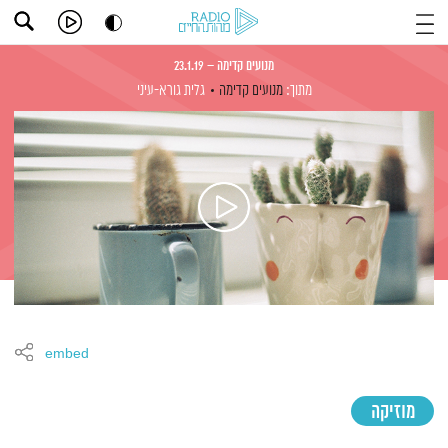
מנועים קדימה – 23.1.19
מתוך:
מנועים קדימה
גלית גורא-עיני
embed
מוזיקה