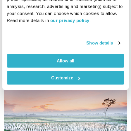
00:11:47
22.12.22
analysis, research, advertising and marketing) subject to 
your consent. You can choose which cookies to allow. 
שרי אריסון מתארחת ברדיו מהות החיים לשיחות קצרות שמעניקות
Read more details in 
our privacy policy
.
פרספקטיבה ייחודית ממעוף הציפור על ענייני השעה, והפעם –
שיחה על סוגיית האלימות הניכרת לאחרונה במקומותינו. מראיין –
אסי זגדון
אודיו
Show details
Allow all
Customize