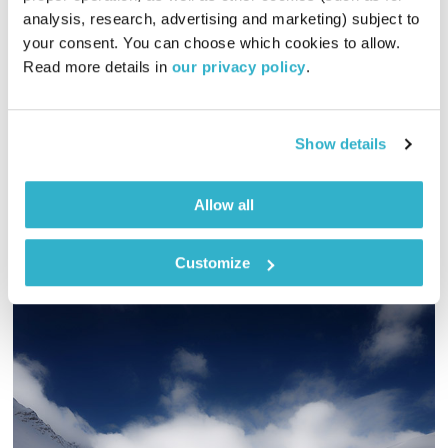
מדיטציית צלילים -שירת הסירנות
analysis, research, advertising and marketing) subject to 
מדיטציית צלילים
דרור רדה
your consent. You can choose which cookies to allow. 
Read more details in 
our privacy policy
.
00:32:38
12.07.20
אתם מוזמנים לקחת פסק זמן ולהצטרף לדרור רדה, למדיטציה
Show details
צלילים רב ממדית עם שירת הסירנות
אודיו
Allow all
Customize