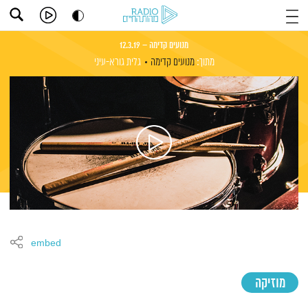
מנועים קדימה – 12.3.19
מתוך:
מנועים קדימה
גלית גורא-עיני
embed
מוזיקה