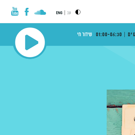
|
עב
ENG
ים
01:00-06:30
שידור חי