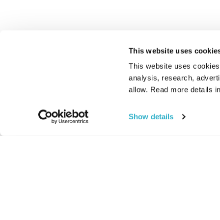
This website uses cookie
This website uses cookies t
analysis, research, advert
allow. Read more details in
Show details