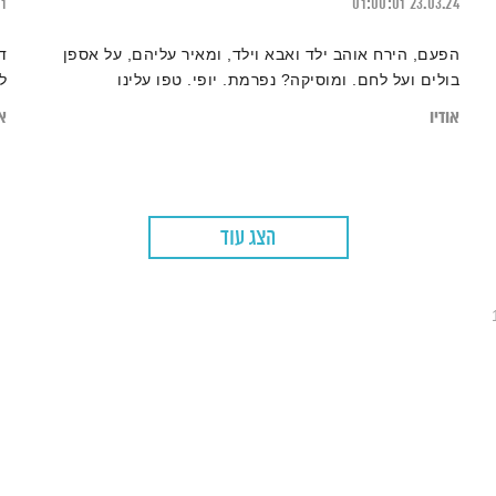
21
01:00:01
23.03.24
הפעם, הירח אוהב ילד ואבא וילד, ומאיר עליהם, על אספן
ד
בולים ועל לחם. ומוסיקה? נפרמת. יופי. טפו עלינו
ל
אודיו
או
הצג עוד