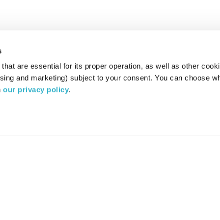
s
hat are essential for its proper operation, as well as other cooki
ising and marketing) subject to your consent. You can choose wh
 
our privacy policy
.
רדיו מהות החיים משדר ב:
ערוץ 87
YES
סלקום
TV
TUNE IN