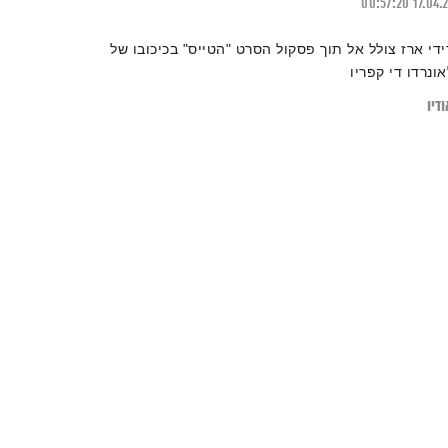
00:57:20
17.04.
ידי ארז צולל אל תוך פסקול הסרט "הטייס" בכיכובו של
אונרדו די קפריו
דיו