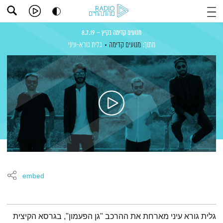
מנועים קדימה בקיץ – 8.7.19
מתוך:
מנועים קדימה
גלית גורא-עיני
embed
תמצית הפודקאסט
גלית גורא עיני מארחת את ההרכב "גן הפעמון", בגרסא הקיצית