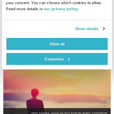
your consent. You can choose which cookies to allow. 
00:56:45
22.11.20
Read more details in 
our privacy policy
.
שעה של מוזיקה מעולה להתעורר איתה, בעריכת ובהגשת אמיר פרי
אודיו
Show details
Allow all
Customize
פרספקטיבה רוחנית ומרחיבת דעת על אירועי אוקטובר 2023