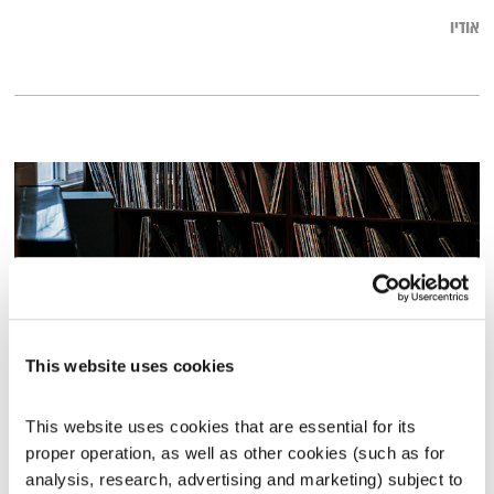
אודיו
This website uses cookies
התעוררות – 10.6.21
This website uses cookies that are essential for its 
התעוררות
גליה גלעדי
proper operation, as well as other cookies (such as for 
analysis, research, advertising and marketing) subject to 
01:27:31
10.06.21