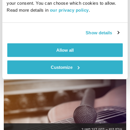
your consent. You can choose which cookies to allow. 
Read more details in 
our privacy policy
.
גליה גלעדי מזמינה אתכם להתעורר יחדיו בכל בוקר, עם מוזיקה
מעולה בעריכתה ובהגשתה
אודיו
Show details
Allow all
Customize
עולם קטן – לקט לייב סשן 2