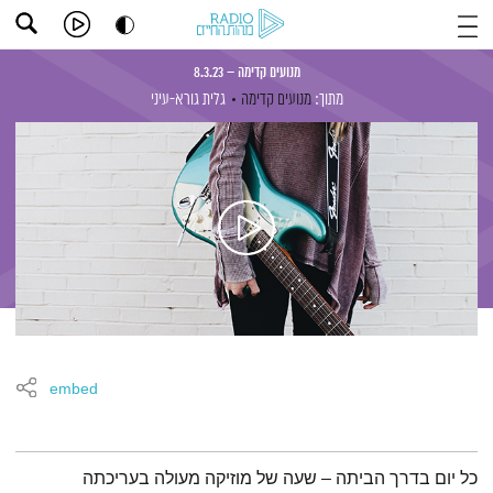
מנועים קדימה – 8.3.23
מתוך:
מנועים קדימה
גלית גורא-עיני
embed
תמצית הפודקאסט
כל יום בדרך הביתה – שעה של מוזיקה מעולה בעריכתה