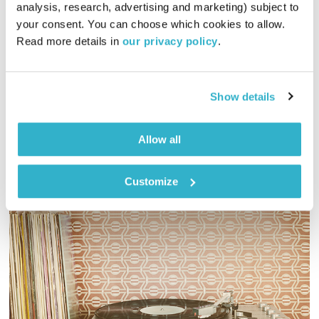
התעוררות
גליה גלעדי
analysis, research, advertising and marketing) subject to 
your consent. You can choose which cookies to allow. 
01:26:03
25.03.19
Read more details in 
our privacy policy
.
גליה גלעדי מזמינה אתכם להתעורר יחדיו בכל בוקר, עם מוזיקה
מעולה בעריכתה ובהגשתה
Show details
אודיו
Allow all
Customize