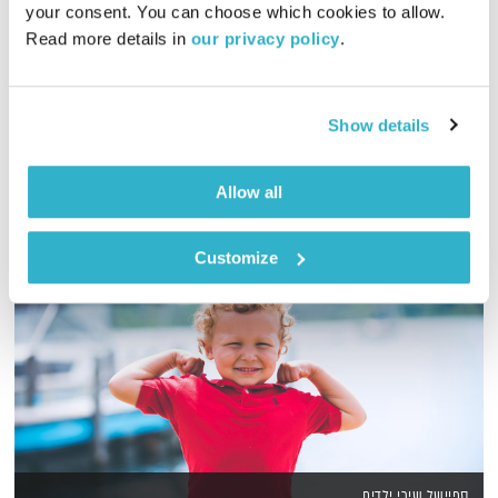
your consent. You can choose which cookies to allow. 
00:56:28
06.11.18
Read more details in 
our privacy policy
.
מופע הרדיו של אורי גוטליב גאה להציג – אורי גוטליב!
אודיו
Show details
Allow all
Customize
ספיישל שירי ילדים