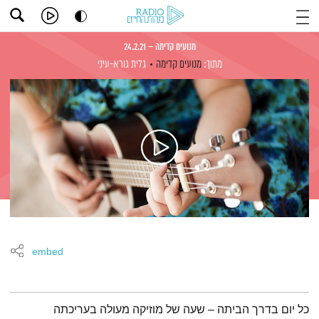
מנועים קדימה – 24.2.21
מתוך:
מנועים קדימה
גלית גורא-עיני
embed
תמצית הפודקאסט
כל יום בדרך הביתה – שעה של מוזיקה מעולה בעריכתה