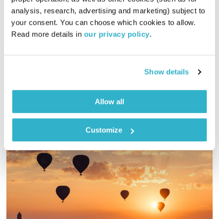
00:44:09
29.12.22
analysis, research, advertising and marketing) subject to 
your consent. You can choose which cookies to allow. 
העובד הסוציאלי והמטפל המשפחתי, הרצל כחלון, מביא מנסיונו
Read more details in 
our privacy policy
.
העשיר סיפורים מהחיים ודוגמאות רבות מהקליניקה ומשוחח עם
שרי אריסון על הורות לילדים גדולים: מה קורה בתוכנו כשהקן
מתרוקן? מה ההבדלים בהתמודדות בין זוג להורה יחיד? מהן
אודיו
Show details
נקודות המפנה בתהליכים הללו?.. כמו גם עוד אנקדוטות מרתקות
ומעוררות מחשבה סביב הנושא.מראיין – אסי זגדון
Allow all
Customize