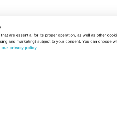
s
hat are essential for its proper operation, as well as other cooki
ising and marketing) subject to your consent. You can choose wh
 
our privacy policy
.
רדיו מהות החיים משדר ב:
ערוץ 87
YES
סלקום
TV
TUNE IN