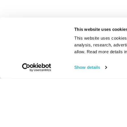
This website uses cookie
This website uses cookies t
analysis, research, advert
allow. Read more details in
Show details