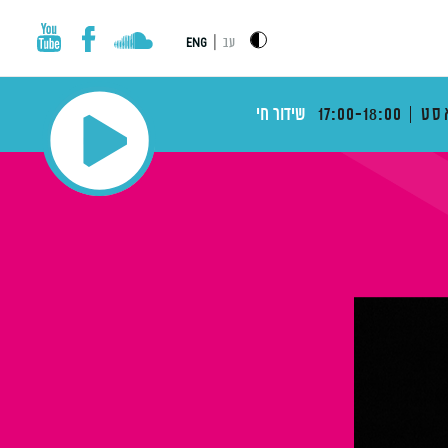
|
עב
ENG
סט
17:00-18:00
שידור חי