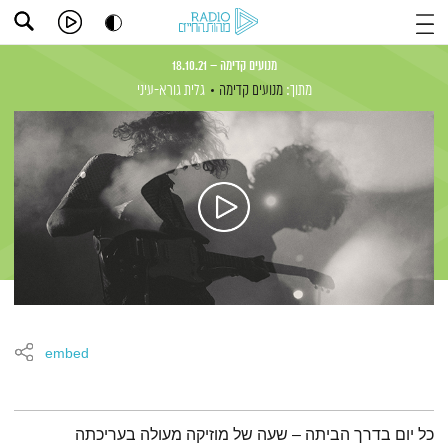
מנועים קדימה – 18.10.21
מתוך:
מנועים קדימה
גלית גורא-עיני
embed
תמצית הפודקאסט
כל יום בדרך הביתה – שעה של מוזיקה מעולה בעריכתה