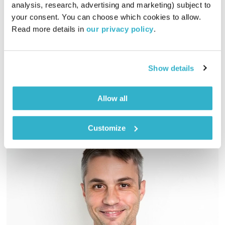
טיול שבת
מיכל גפן
analysis, research, advertising and marketing) subject to 
your consent. You can choose which cookies to allow. 
01:58:44
15.11.25
Read more details in 
our privacy policy
.
מיכל גפן מזמינה אתכם לשעתיים של מוזיקה שמגיעה מכל קצווי
תבל ונכנסת ישר ללב
Show details
אודיו
Allow all
Customize