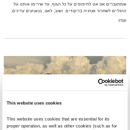
שמתגברים אט אט לתיפופים על כל הגוף, עד שירימו אותנו על
הרגליים לשחרור אנרגיה בריקודים. ושוב, לאט, בנענועים עדינים,
לרגיעה. גרוב עולמי עם אליענה בן-דוד, מהאולפן הביתי
אודיו
בברלין. רוצים את רשימות השידור המלאות? מוזמנים לבקר ב
בלוג של אחת ששומעת.
This website uses cookies
This website uses cookies that are essential for its 
טיול שבת – 15.11.25
proper operation, as well as other cookies (such as for 