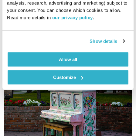
analysis, research, advertising and marketing) subject to 
00:56:39
03.09.17
your consent. You can choose which cookies to allow. 
Read more details in 
our privacy policy
.
אסי זיגדון ונטאלי בן דוד חוזרים לעונה חדשה של שיחות
טרנספורמטיביות, שיחות על החיים – כאן ועכשיו.
אודיו
Show details
Allow all
Customize