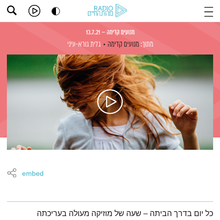
מנועים קדימה – 13.7.21
מתוך:
מנועים קדימה
גלית גורא-עיני
embed
תמצית הפודקאסט
כל יום בדרך הביתה – שעה של מוזיקה מעולה בעריכתה