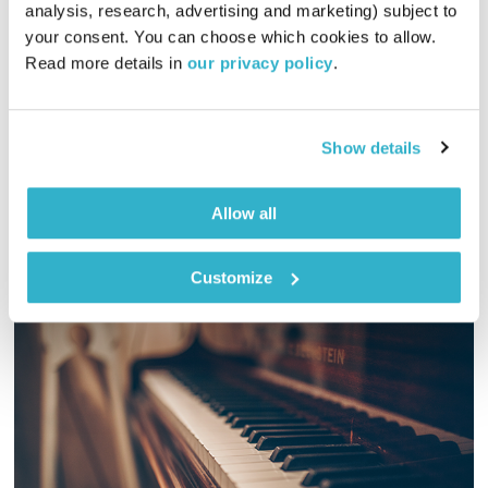
analysis, research, advertising and marketing) subject to 
00:35:13
18.09.24
your consent. You can choose which cookies to allow. 
Read more details in 
our privacy policy
.
רונה שפריר יוצאת מהאולפן לשטח, לחיים עצמם – למסעות עם
אנשים חוצי גבולות. היא נכנסת איתם פנימה ולא יוצאת עד שהיא
מבינה עוד דבר אחד קטן על העולם.
Show details
אודיו
Spotify
Allow all
Customize