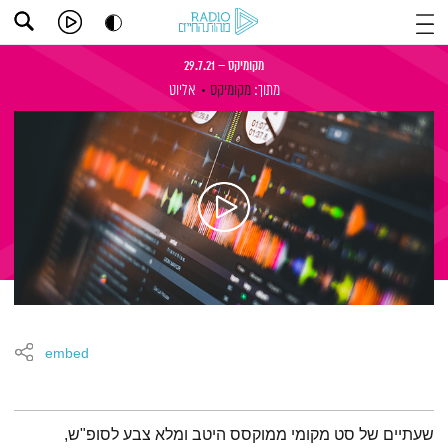
מקומיקס – 29.7.21
מתוך:
מקומיקס
אליוט
embed
תמצית הפודקאסט
שעתיים של סט מקומי ממוקסס היטב ומלא צבע לסופ"ש,