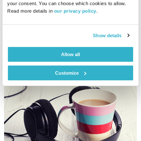
your consent. You can choose which cookies to allow. 
01:00:47
15.12.22
Read more details in 
our privacy policy
.
כל יום בדרך הביתה – שעה של מוזיקה מעולה בעריכתה ובהגשתה
של גלית גורא-עיני
Show details
אודיו
Allow all
Customize