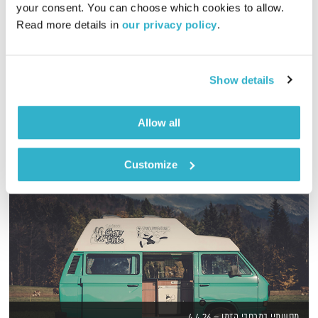
your consent. You can choose which cookies to allow. 
01:57:08
28.02.14
Read more details in 
our privacy policy
.
שעתיים של מוזיקה לרקוד איתה, בעריכת מיכל גפן
אודיו
Show details
Allow all
Customize
מסעותיי במרחבי הזמן – 4.4.26