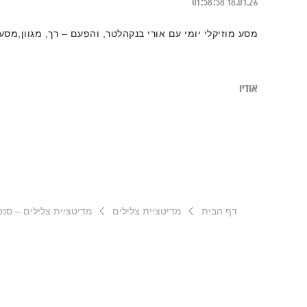
01:58:58
18.01.26
מסע מוזיקלי יומי עם אורי בנקהלטר, והפעם – רך, מגוון,מסע
אודיו
דף הבית
מדיטציית צלילים
מדיטציית צלילים – סנס