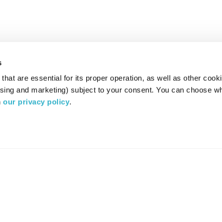
s
hat are essential for its proper operation, as well as other cooki
ising and marketing) subject to your consent. You can choose wh
 
our privacy policy
.
רדיו מהות החיים משדר ב:
ערוץ 87
YES
סלקום
TV
TUNE IN