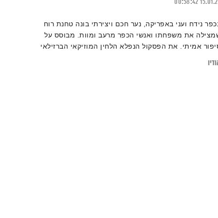
00:58:42
15.01.
כפר נידח ועני באפריקה, נער חכם ויצירתי בונה טחנת רוח
מצילה את משפחתו ואנשי הכפר מרעב ומוות. מבוסס על
יפור אמיתי. את הפסקול הנפלא הלחין המוזיקאי הברזילאי
נטוניו פינטו. המוזיקה מהפנטת ומרגשת, מקצבים וכלי
דיו
קשה אפריקאים בשילוב כלי קשת ונשיפה, שילוב של מוזיקה
ולנועית ואפריקאית מסורתית.