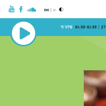
|
עב
ENG
לק
04:00-06:00
שידור חי