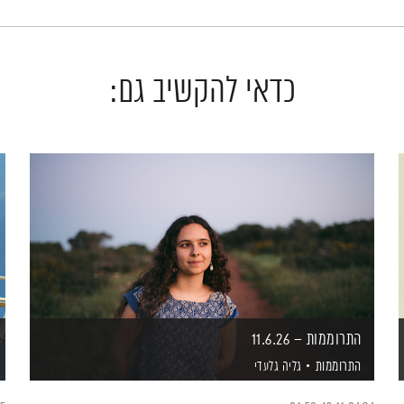
כדאי להקשיב גם:
התרוממות – 11.6.26
התרוממות
גליה גלעדי