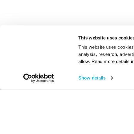
This website uses cookie
This website uses cookies t
analysis, research, advert
allow. Read more details in
Show details