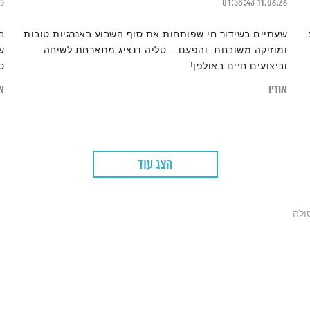
25
01:58:43
11.06.26
שעתיים בשידור חי שפותחות את סוף השבוע באנרגיות טובות
ב
ומוזיקה משובחת. והפעם – טליה דנציג מתארחת לשיחה
ש
וביצועים חיים באולפן!
ס
א
אודיו
או
ה
ק
הצג עוד
ולה