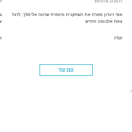
19
00:57:56
23.02.17
אסי זיגדון מארח את השחקנית והזמרת שרונה אלימלך, לרגל
ג
צאת אלבומה החדש
ע
אודיו
או
הצג עוד