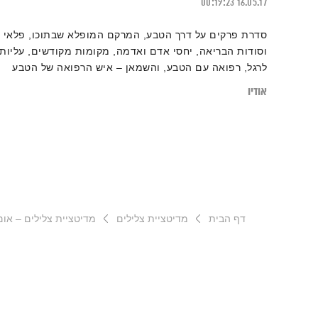
00:19:23
16.05.17
סדרת פרקים על דרך הטבע, המרקם המופלא שבתוכו, פלאי
וסודות הבריאה, יחסי אדם ואדמה, מקומות מקודשים, עליות
לרגל, רפואה עם הטבע, והשמאן – איש הרפואה של הטבע
אודיו
דף הבית
מדיטציית צלילים
מדיטציית צלילים – אום