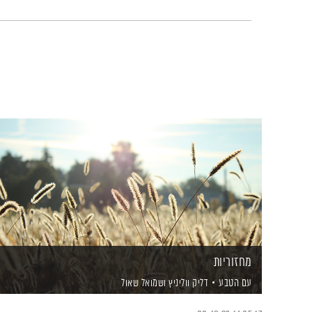
מחזוריות
עם הטבע
דליק ווליניץ
ושמואל שאול