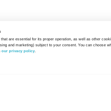
s
hat are essential for its proper operation, as well as other cooki
ising and marketing) subject to your consent. You can choose wh
 
our privacy policy
.
רדיו מהות החיים משדר ב:
ערוץ 87
YES
סלקום
TV
TUNE IN