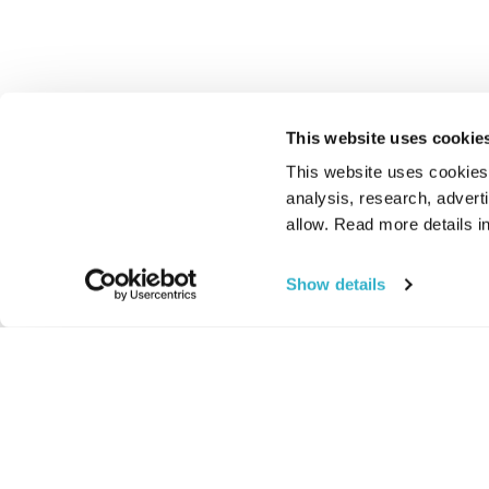
This website uses cookie
This website uses cookies t
analysis, research, advert
allow. Read more details in
Show details