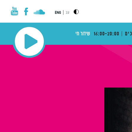
|
עב
ENG
ים
16:00-20:00
שידור חי