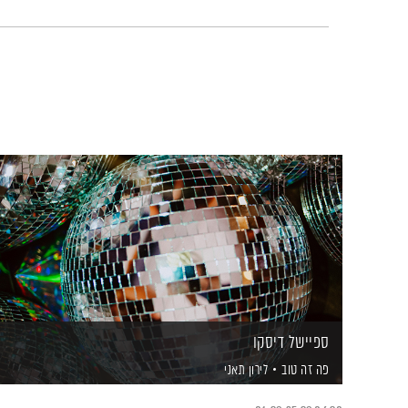
ספיישל דיסקו
פה זה טוב
לירון תאני