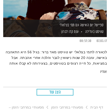
ספיישל יום האישה עם תמי בצלאלי
טוויסט בעלילה
ענת קלו לברון
00:57:30
07.03.17
לכאורה לתמי בצלאלי יש טוויסט מאד ברור: בגיל 56 היא התאהבה
באישה, עזבה 20 שנות נישואין לגבר והלכה אחרי אהבתה. אבל
במציאות, כל חייה רצופים בטוויסטים, בצעירותה לא קבלו אותה
לבצלאל והיום היא מלמדת שם, בגיל 63 היא גילתה שהיא יודעת
אודיו
לכתוב ובימים אלה ראה אור ספרה הראשון "תישארי" ועוד ועוד…
הצג עוד
דף הבית
מסעותיי במרחבי הזמן
מסעותיי במרחבי הזמן –