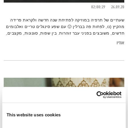
02:00:29
26.09.20
שעתיים של תרפיה במוזיקה לפתיחת שנה חדשה ולקראת פרידה
מהקיץ (נו, לפחות פה בברלין 🙂 עם שפע סינגלים טריים ואלבומים
חדשים, משובצים בפניני עבר זוהרות. בין שפות, סגנונות, מקצבים,
יבשות ועולמות – גרוב עולמי עם אליענה בן-דוד, מהאולפן הביתי
אודיו
בברלין. רוצים את רשימות השידור המלאות? מוזמנים לבקר ב
בלוג של אחת ששומעת
.
This website uses cookies