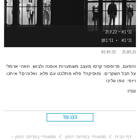
בני בא – 21.9.22
בני בא
בני בשן
01:01:35
21.09.22
‎והפעם, פרופסור קרסו מעצב משמעויות אופנה ולבוש. וזאהי ארמלי
על חבל השקרים. ומוסיקה? פלא מתלבט עם פלא. ואלוהים? איתנו.
ויופי. טפו עלינו
אודיו
הצג עוד
דף הבית
מסעותיי במרחבי הזמן
מסעותיי במרחבי הזמן –