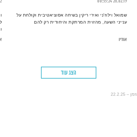
22
00:55:24
28.02.19
שמואל וילוז'ני ואירי ריקין בשיחה אסוציאטיבית וקולחת על
ו
ענייני השעה, מהזוית המרתקת והיחודית רק להם
ל
ו
אודיו
או
הצג עוד
22.2.25