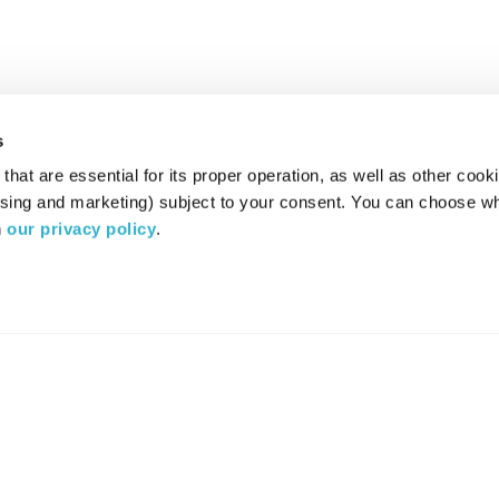
s
hat are essential for its proper operation, as well as other cooki
ising and marketing) subject to your consent. You can choose wh
 
our privacy policy
.
רדיו מהות החיים משדר ב:
ערוץ 87
YES
סלקום
TV
TUNE IN