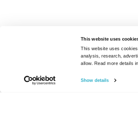
This website uses cookie
This website uses cookies t
analysis, research, advert
allow. Read more details in
Show details