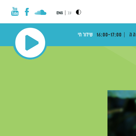
|
עב
ENG
הה
16:00-17:00
שידור חי