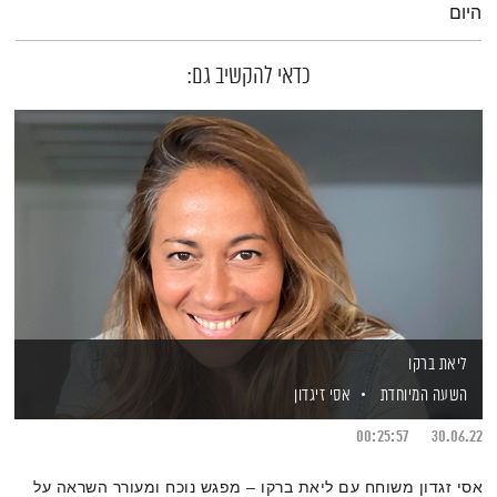
היום
כדאי להקשיב גם:
ליאת ברקו
השעה המיוחדת
אסי זיגדון
00:25:57
30.06.22
אסי זגדון משוחח עם ליאת ברקו – מפגש נוכח ומעורר השראה על