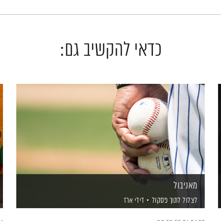
כדאי להקשיב גם:
מאניבול
לצלול לתוך פסקול
דידי ארז