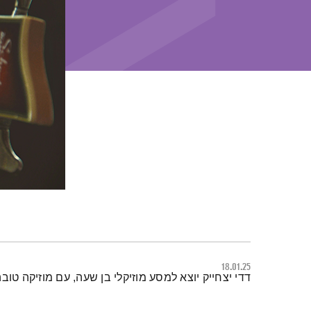
18.01.25
תמצית הפודקאסט
דדי יצחייק יוצא למסע מוזיקלי בן שעה, עם מוזיקה טובה