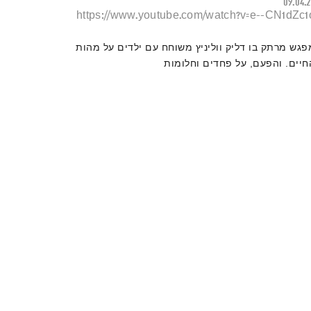
09.04.
https://www.youtube.com/watch?v=e--CN1dZc1
פגש מרתק בו דליק ווליניץ משוחח עם ילדים על מהות
חיים. והפעם, על פחדים וחלומות