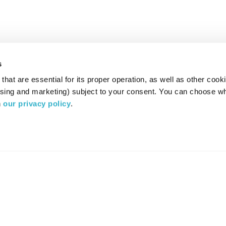
s
hat are essential for its proper operation, as well as other cooki
ising and marketing) subject to your consent. You can choose wh
 
our privacy policy
.
רדיו מהות החיים משדר ב:
ערוץ 87
YES
סלקום
TV
TUNE IN