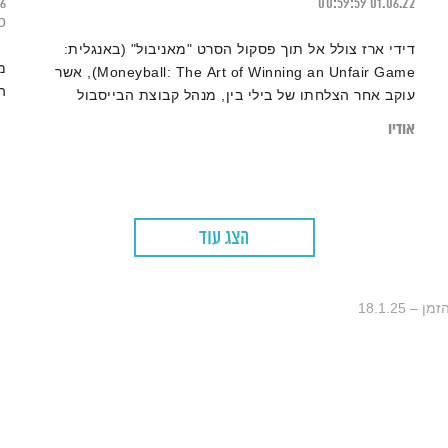
26
00:59:59
01.06.22
o
דידי ארז צולל אל תוך פסקול הסרט "מאניבול" (באנגלית:
מ
Moneyball: The Art of Winning an Unfair Game), אשר
ה
עוקב אחר הצלחתו של בילי בין, מנהל קבוצת הבייסבול
אוקלנד אתלטיקס
אודיו
הצג עוד
 18.1.25