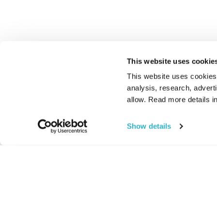
This website uses cookie
This website uses cookies t
analysis, research, advert
allow. Read more details in
Show details