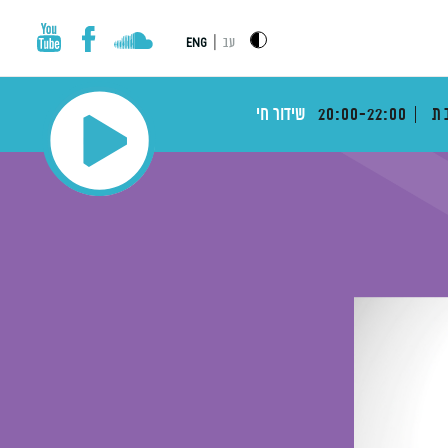
|
עב
ENG
בת
20:00-22:00
שידור חי