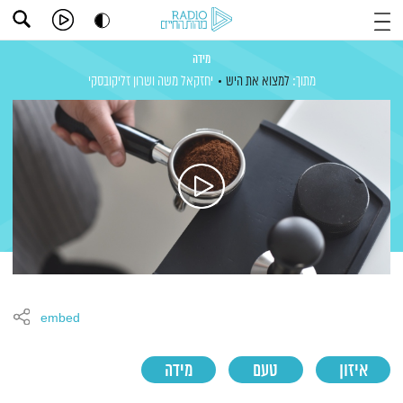
מידה
מתוך:
למצוא את היש
יחזקאל משה
ושרון זליקובסקי
embed
איזון
טעם
מידה