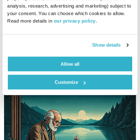
analysis, research, advertising and marketing) subject to 
פה זה טוב
לירון תאני
your consent. You can choose which cookies to allow. 
01:30:41
17.03.26
Read more details in 
our privacy policy
.
לירון תאני לוקח אתכם לטיול מוזיקלי בשנת 1977 – יום הולדת
שמח למפיקת התכנית נעמה מיימון!
Show details
אודיו
Allow all
Customize