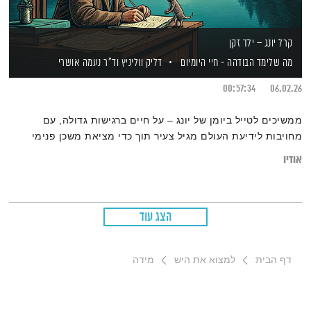
קרל יונג – ילד זקן
מה שלימד הבודהה - חיי היומיום
דליק ווליניץ
וד"ר נעמה אושרי
00:57:34
06.02.26
ממשיכים לטייל ביומן של יונג – על חיים ברגישות גדולה, עם
מחויבות לידיעת העולם מגיל צעיר תוך כדי מציאת משכן פנימי
אודיו
הצג עוד
דף הבית
למצוא את היש
מידה