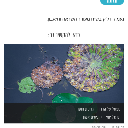
תזונה
תמצית הפודקאסט
נעמה ודליק בשיח מעורר השראה ותיאבון.
כדאי להקשיב גם:
ספסל על הדרך – עדינות וחסד
תרגול יומי
ניסים אמון
00:23:29
13.08.24