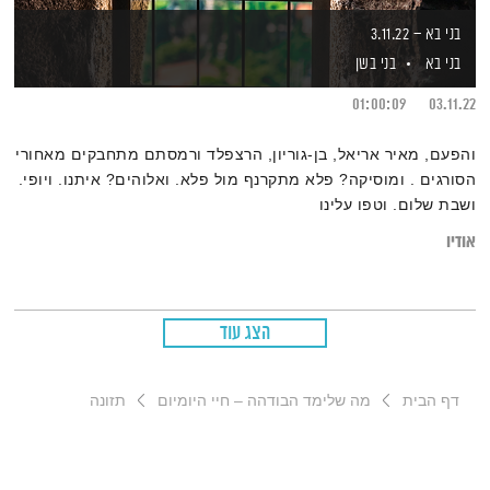
בני בא – 3.11.22
בני בא
בני בשן
01:00:09
03.11.22
והפעם, מאיר אריאל, בן-גוריון, הרצפלד ורמסתם מתחבקים מאחורי
הסורגים . ומוסיקה? פלא מתקרנף מול פלא. ואלוהים? איתנו. ויופי.
ושבת שלום. וטפו עלינו
אודיו
הצג עוד
דף הבית
מה שלימד הבודהה – חיי היומיום
תזונה