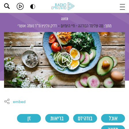
תזונה
מתוך:
מה שלימד הבודהה - חיי היומיום
דליק ווליניץ
וד"ר נעמה אושרי
embed
אוכל
בודהיזם
בריאות
זן