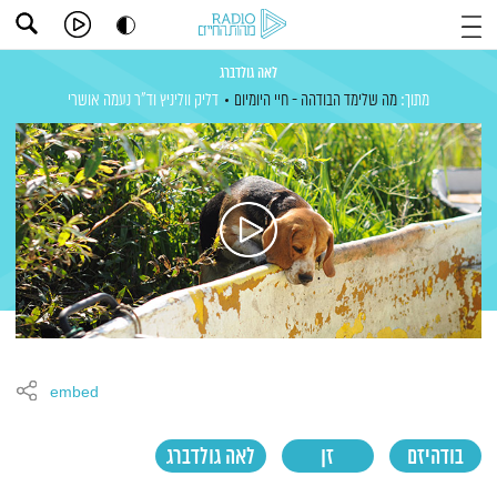
לאה גולדברג
מתוך:
מה שלימד הבודהה - חיי היומיום
דליק ווליניץ
וד"ר נעמה אושרי
embed
בודהיזם
זן
לאה גולדברג