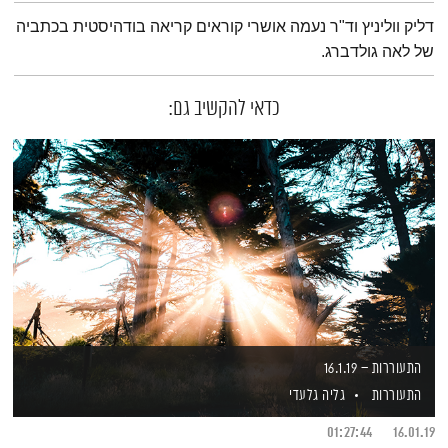
תמצית הפודקאסט
דליק ווליניץ וד"ר נעמה אושרי קוראים קריאה בודהיסטית בכתביה
של לאה גולדברג.
כדאי להקשיב גם:
התעוררות – 16.1.19
התעוררות
גליה גלעדי
01:27:44
16.01.19