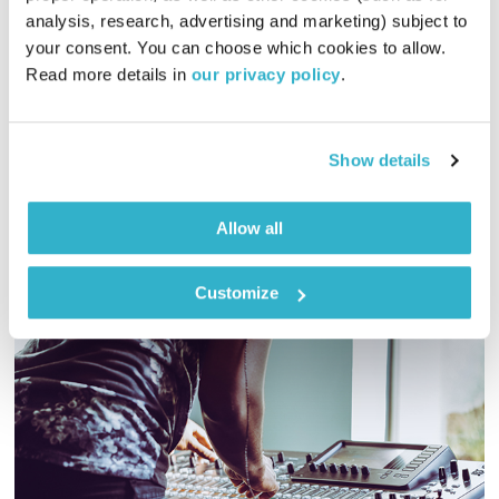
analysis, research, advertising and marketing) subject to 
בני בא
בני בשן
your consent. You can choose which cookies to allow. 
01:00:13
06.04.22
Read more details in 
our privacy policy
.
והפעם זאהי ארמלי נותן לנו נשיקה בקרחת וצרויה להב מראה לנו
את הבית של קים מידן. ומוסיקה? פלא מתעטף בפלא. ואלוהים?
Show details
איתנו. ויופי. טפו עלינו
אודיו
Allow all
Customize