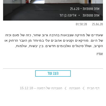
אחת ששומעת – 25.6.20
אחת ששומעת
אליענה בן דוד
01:58:20
25.06.20
שעתיים של מוזיקה שצבועות בהרבה גרוב שחור, כזה של פעם וכזה
של היום. מוזיקאים וקטעים אהובים עלי במיוחד מן העבר הרחוק או
הקרוב, ושלל סינגלים ואלבומים חדשים. בין יבשות, עולמות,
סגנונות ומקצבים – גרוב עולמי עם אליענה בן-דוד, מהאולפן הביתי
אודיו
בברלין. רוצים את רשימות השידור המלאות? מוזמנים לבקר בב
לוג של אחת ששומעת.
הצג עוד
דף הבית
הטברנה
הטברנה של רמונה – 15.12.18