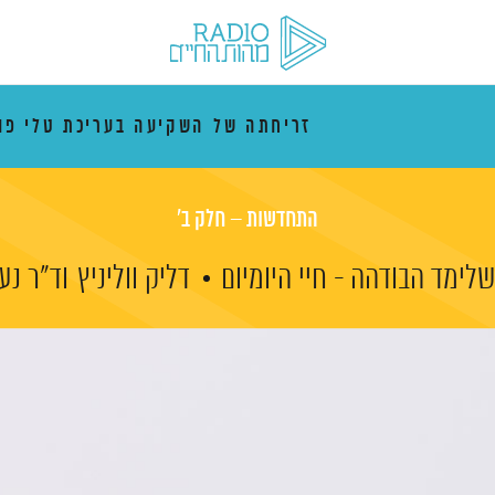
זריחתה של השקיעה בעריכת טלי פו
התחדשות – חלק ב'
לימד הבודהה - חיי היומיום
דליק ווליניץ
וד"ר נע