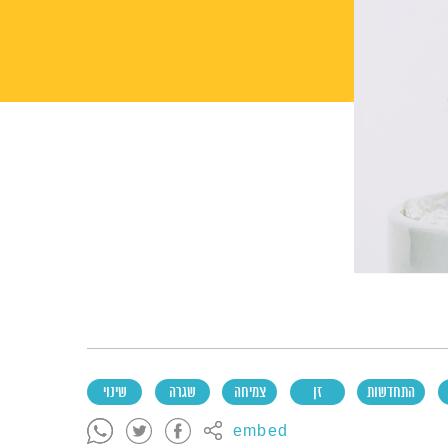
התחדשות
זן
צמיחה
שגרה
שינוי
embed