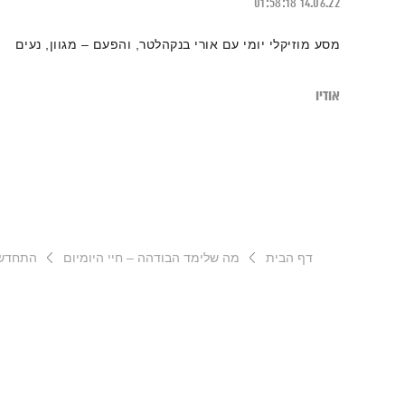
01:58:18
14.06.22
מסע מוזיקלי יומי עם אורי בנקהלטר, והפעם – מגוון, נעים
אודיו
דף הבית
מה שלימד הבודהה – חיי היומיום
התחדשו