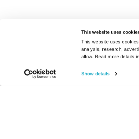
This website uses cookie
This website uses cookies t
analysis, research, advert
allow. Read more details in
Show details