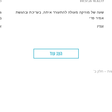
25
00:57:26
10.02.19
שעה של מוזיקה מעולה להתעורר איתה, בעריכת ובהגשת
ג
אמיר פרי
ב
אודיו
או
הצג עוד
ת – חלק ב'