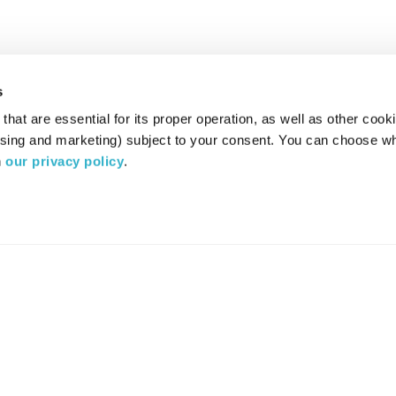
s
hat are essential for its proper operation, as well as other cooki
ising and marketing) subject to your consent. You can choose wh
 
our privacy policy
.
רדיו מהות החיים משדר ב:
ערוץ 87
YES
סלקום
TV
TUNE IN