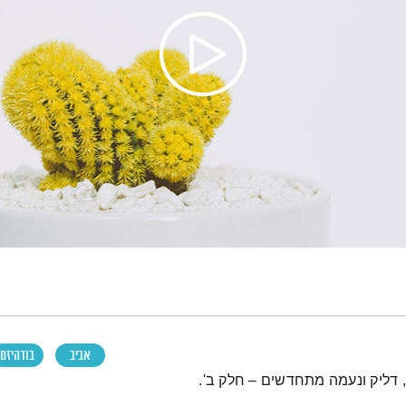
אביב
בודהיזם
 דליק ונעמה מתחדשים – חלק ב'.