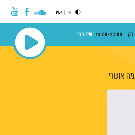
|
עב
ENG
לק
18:00-20:00
שידור חי
מה אושרי