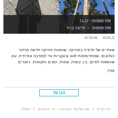
אחת ששומעת – 7.4.22
אחת ששומעת
אליענה בן דוד
01:58:08
07.04.22
שעתיים של תרפיה במוזיקה, שופעות מוזיקה חדשה מרחבי
הגלובוס, שמתרוממות לאט ובעקביות עד למסיבה אמיתית, עם
שוואסנה לסיום. בין יבשות, שפות, זמנים ותקופות, ז’אנרים
ומקצבים – גרוב עולמי עם אליענה בן-דוד, מהאולפן הביתי בברלין.
אודיו
רשימות השידור המלאות נמצאות בבלוג של
אחת ששומעת
הצג עוד
דף הבית
מה שלימד הבודהה – חיי היומיום
חמלה