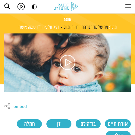
חמלה
מתוך:
מה שלימד הבודהה - חיי היומיום
דליק ווליניץ
וד"ר נעמה אושרי
embed
אורח חיים
בודהיזם
זן
חמלה