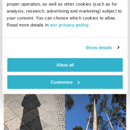
התעוררות – 28.1.26 – מחווה לסליי דנבר
proper operation, as well as other cookies (such as for 
התעוררות
גליה גלעדי
analysis, research, advertising and marketing) subject to 
your consent. You can choose which cookies to allow. 
01:28:57
28.01.26
Read more details in 
our privacy policy
.
גליה גלעדי מזמינה אתכם להתעורר יחד, והבוקר – מחווה למתופף
הרגאיי סליי דנבר שהלך לעולמו
Show details
אודיו
Allow all
Customize