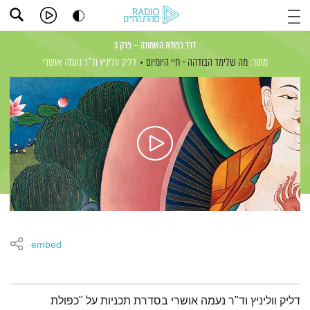
דרך כפולת השמונה – פרק 3
מתוך:
מה שלימד הבודהה - חיי היומיום
דליק ווליניץ
וד"ר נעמה אושרי
embed
תמצית הפודקאסט
דליק ווליניץ וד"ר נעמה אושרי בסדרת תכניות על "כפולת