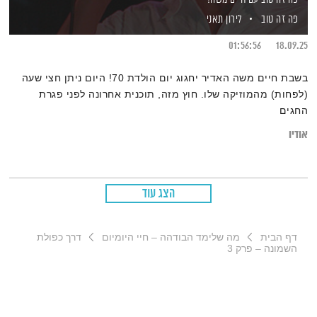
פה זה טוב
לירון תאני
01:56:56
18.09.25
בשבת חיים משה האדיר יחגוג יום הולדת 70! היום ניתן חצי שעה
(לפחות) מהמוזיקה שלו. חוץ מזה, תוכנית אחרונה לפני פגרת
החגים
אודיו
הצג עוד
דף הבית
מה שלימד הבודהה – חיי היומיום
דרך כפולת
השמונה – פרק 3