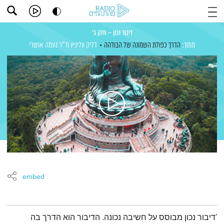
דיבור נכון – חלק ב'
מתוך:
הדרך כפולת השמונה של הבודהה
דליק ווליניץ
וד"ר נעמה אושרי
embed
תמצית הפודקאסט
'דיבור נכון מבוסס על חשיבה נכונה. הדיבור הוא הדרך בה