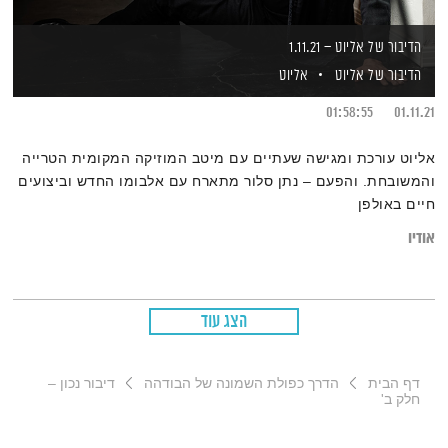
הדיבור של אליוט – 1.11.21
הדיבור של אליוט
אליוט
01:58:55
01.11.21
אליוט עורכת ומגישה שעתיים עם מיטב המוזיקה המקומית הטרייה
והמשובחת. והפעם – נתן סלור מתארח עם אלבומו החדש וביצועים
חיים באולפן
אודיו
הצג עוד
דף הבית
הדרך כפולת השמונה של הבודהה
דיבור נכון –
חלק ב'