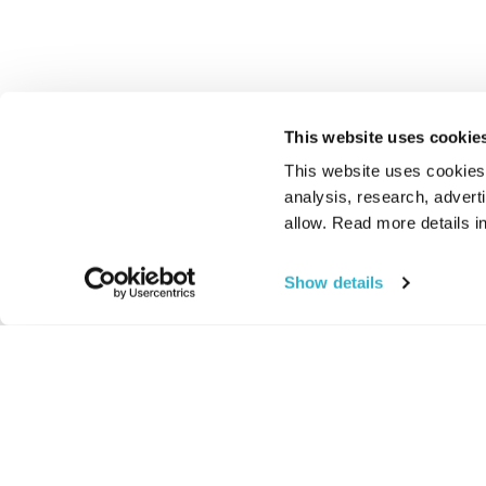
This website uses cookie
This website uses cookies t
analysis, research, advert
allow. Read more details in
Show details