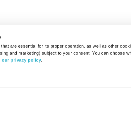
s
hat are essential for its proper operation, as well as other cooki
ising and marketing) subject to your consent. You can choose wh
 
our privacy policy
.
רדיו מהות החיים משדר ב:
ערוץ 87
YES
סלקום
TV
TUNE IN