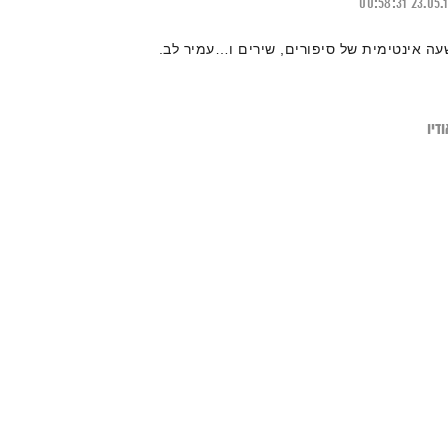
00:58:31
23.05.
עה אינטימית של סיפורים, שירים ו…עמיר לב.
דיו