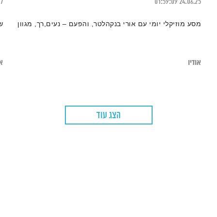
17
01:59:09
24.06.25
מסע מוזיקלי יומי עם אורי בנקהלטר, והפעם – נעים,רך, מגוון
ש
אודיו
או
הצג עוד