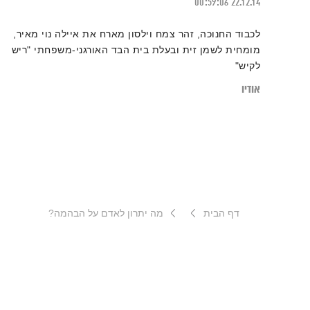
00:59:06
22.12.14
לכבוד החנוכה, זהר צמח וילסון מארח את איילה נוי מאיר,
מומחית לשמן זית ובעלת בית הבד האורגני-משפחתי "ריש
לקיש"
אודיו
דף הבית
מה יתרון לאדם על הבהמה?