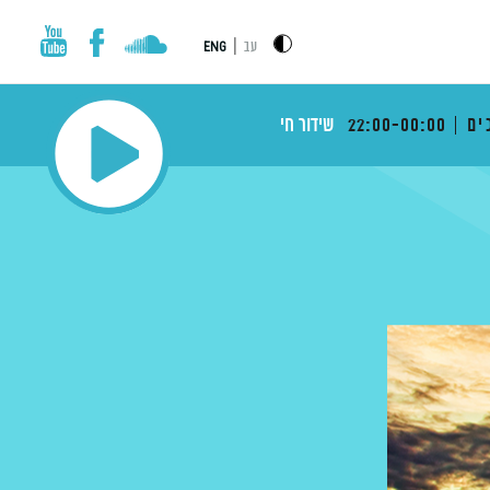
|
עב
ENG
ים
22:00-00:00
שידור חי