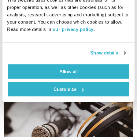
proper operation, as well as other cookies (such as for 
שירים שורות ושקט – 16.3.24
analysis, research, advertising and marketing) subject to 
שירים, שורות ושקט
בני בשן
your consent. You can choose which cookies to allow. 
01:00:06
14.03.24
Read more details in 
our privacy policy
.
הפעם נכיר תחפושות שהן משקפיים ואחרות שהן סיפור כלשהו.
בדרך-כלל על נהר. ומוסיקה? נוצרת. יופי. טפו עלינו
Show details
אודיו
Allow all
Customize