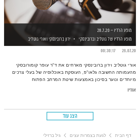
מופע הרדיו – 28.7.20
מופע הרדיו של גוטליב וברובינסקי
ירון ברובינסקי
ואורי גוטליב
00:30:17
28.07.20
אורי גוטליב וירון ברובינסקי מארחים את ד"ר עופר קומורובסקי
מהעמותה החשובה גלאו"פ, העוסקת באוכלוסיה של בעלי צרכים
מיוחדים ונוער בסיכון באמצעות שיטת המרחב הפתוח
אודיו
הצג עוד
דף הבית
לגעת בצמרות עצים
גיל ברזילי