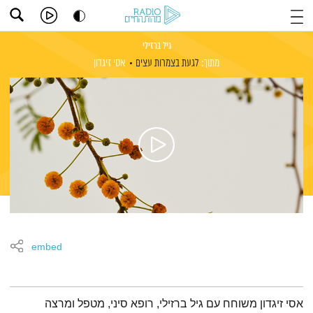
גיל ברזילי
מתוך:
לגעת בצמרות עצים
אסי זיגדון
embed
תמצית הפודקאסט
אסי זיגדון משוחח עם גיל ברזילי, רופא סיני, מטפל ומרצה