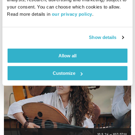
00:57:07
11.10.20
your consent. You can choose which cookies to allow. 
Read more details in 
our privacy policy
.
שעה של מוזיקה מעולה להתעורר איתה, בעריכת ובהגשת אמיר פרי
אודיו
Show details
Allow all
Customize
עולם קטן – 10.5.26