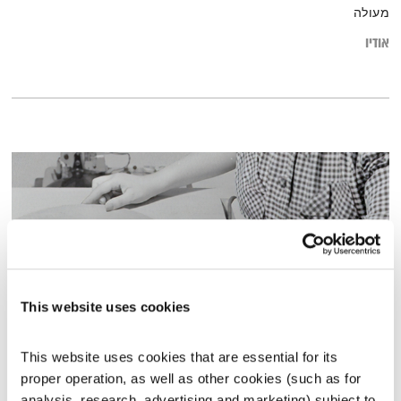
מעולה
אודיו
This website uses cookies
This website uses cookies that are essential for its 
כל יום מחדש – 11.10.20
proper operation, as well as other cookies (such as for 
כל יום מחדש
אמיר פרי
analysis, research, advertising and marketing) subject to 