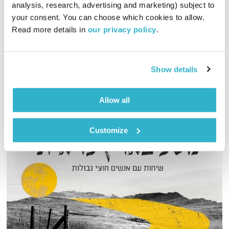
analysis, research, advertising and marketing) subject to 
00:58:10
13.03.19
your consent. You can choose which cookies to allow. 
Read more details in 
our privacy policy
.
דליק ווליניץ ושמואל שאול נפגשים לשוחח על אמנות אקולוגית,
רותם סלע והבחירות שבפתח…
אודיו
Show details
Allow all
Customize