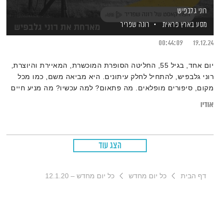
רוני גלבפיש
מסע בארץ פראית
רונה שפריר
00:44:09
19.12.24
יום אחד, בגיל 55, החליטה הסופרת המוכשרת, המאיירת והיוצרת,
רוני גלבפיש, להתחיל לחלק עיתונים. היא מביאה משם, כמו מכל
מקום, סיפורים מופלאים. מה פתאום? למה עכשיו? מה מניע חיים
יצירתיים כל כך פרועים ומרתקים, שזזים בין היומיומי והפשוט לבין
אודיו
הפנטסטי והבלתי אפשרי? שיחה עוצרת נשימה עם אישה יוצאת
דופן.
הצג עוד
דף הבית
כל יום מחדש
כל יום מחדש – 12.1.20