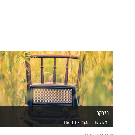
הלהקה
לצלול לתוך פסקול
דידי ארז