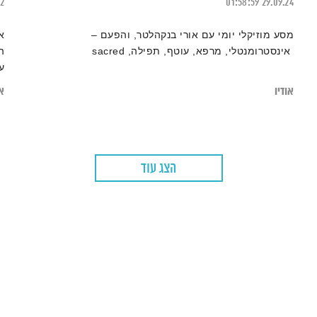
22
01:58:59
29.09.24
מסע מוזיקלי יומי עם אורי בנקהלטר, והפעם –
א
אינסטרומנטלי, מרפא, עוטף, תפילה, sacred
ה
ע
אודיו
או
הצג עוד