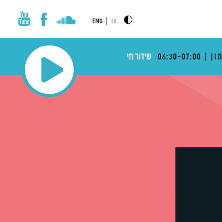
|
עב
ENG
ון
06:30-07:00
שידור חי