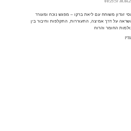
00:25:57
30.06.
סי זגדון משוחח עם ליאת ברקו – מפגש נוכח ומעורר
שראה על דרך אמיצה, התעוררות, התקלפות וחיבור בין
ולמות החומר והרוח
דיו