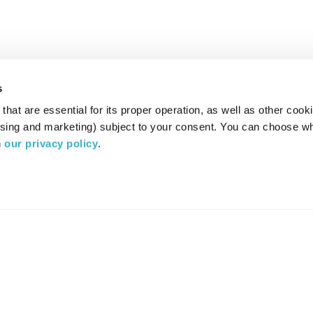
s
hat are essential for its proper operation, as well as other cooki
ising and marketing) subject to your consent. You can choose wh
 
our privacy policy
.
רדיו מהות החיים משדר ב:
ערוץ 87
YES
סלקום
TV
TUNE IN