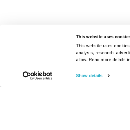
This website uses cookie
This website uses cookies t
analysis, research, advert
allow. Read more details in
Show details