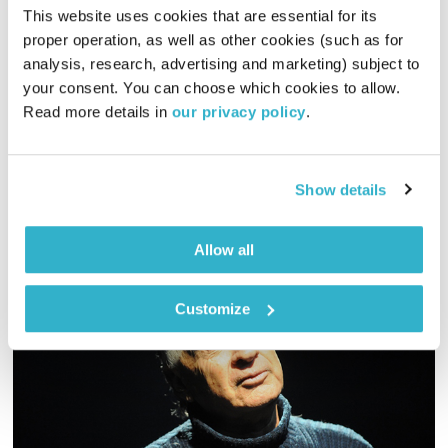
חכמי השבט
דליק ווליניץ
ושמואל שאול
This website uses cookies that are essential for its 
00:55:01
02.08.18
proper operation, as well as other cookies (such as for 
analysis, research, advertising and marketing) subject to 
דליק ווליניץ ושמואל שאול בסדרת תכניות על חכמת הגיל השלישי.
your consent. You can choose which cookies to allow. 
והפעם – הכנה למוות – חלק ב'.
Read more details in 
our privacy policy
.
אודיו
Show details
Allow all
Customize