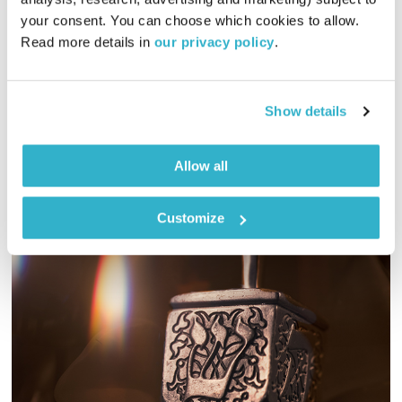
your consent. You can choose which cookies to allow. 
כיצד משפיע וירוס הקורונה על העולם הדיגיטלי והטכנולוגי? אלו
Read more details in 
our privacy policy
.
ג'אג'טים חדשים קמו בזכותו ומה צפוי להשתנות בעולם הצנזורה
הדיגיטלי הסיני? מוזמנים להרחיב על ידי קריאת הכתבה:
"ההרצאה השבועית של TED: היתרון המפתיע של הבלגן וכיצד הוא
אודיו
Show details
עוזר לנו להצליח"
Allow all
Customize