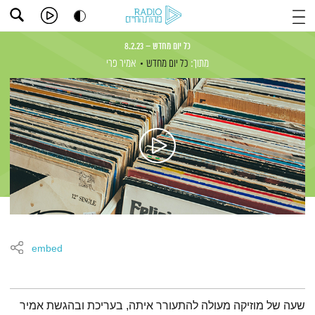
כל יום מחדש – 8.2.23
מתוך:
כל יום מחדש
אמיר פרי
embed
תמצית הפודקאסט
שעה של מוזיקה מעולה להתעורר איתה, בעריכת ובהגשת אמיר