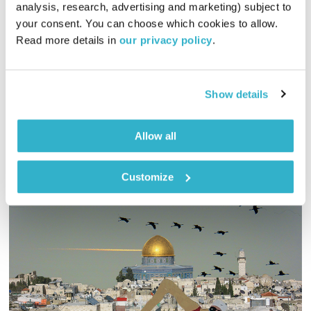
זריחתה של השקיעה
טלי פולק
analysis, research, advertising and marketing) subject to 
your consent. You can choose which cookies to allow. 
00:57:58
15.03.23
Read more details in 
our privacy policy
.
שעתיים של מוזיקה נעימה ומגוונת לסוף היום, בעריכת טלי פולק
אודיו
Show details
Allow all
Customize