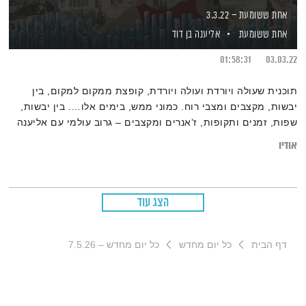
אחת ששומעת – 3.3.22
אחת ששומעת
אליענה בן דוד
01:58:31
03.03.22
תוכנית שעולה ויורדת ועולה ויורדת, קופצת ממקום למקום, בין
יבשות, מקצבים ומצבי רוח. כמוני ממש, בימים אלו…. בין יבשות,
שפות, זמנים ותקופות, ז’אנרים ומקצבים – גרוב עולמי עם אליענה
בן-דוד, מהאולפן הביתי בברלין.
אודיו
רשימות השידור המלאות נמצאות בבלוג של אחת ששומעת
הצג עוד
דף הבית
כל יום מחדש
כל יום מחדש – 7.5.26