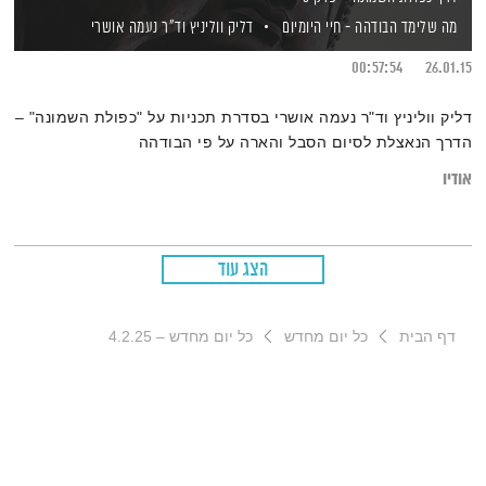
מה שלימד הבודהה - חיי היומיום
דליק ווליניץ
וד"ר נעמה אושרי
00:57:54
26.01.15
דליק ווליניץ וד"ר נעמה אושרי בסדרת תכניות על "כפולת השמונה" –
הדרך הנאצלת לסיום הסבל והארה על פי הבודהה
אודיו
הצג עוד
דף הבית
כל יום מחדש
כל יום מחדש – 4.2.25