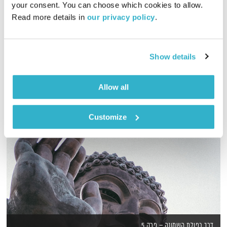
your consent. You can choose which cookies to allow. 
Read more details in 
our privacy policy
.
מדיטציית צלילים עם דרור רדה להקשבה ופריקה עם פאנטם ונבל
חלומות
אודיו
Show details
Allow all
Customize
דרך כפולת השמונה – פרק 5