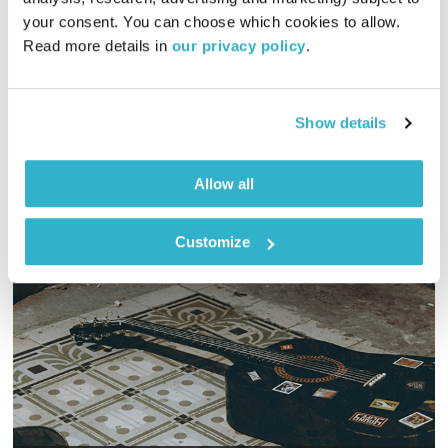
01:00:08
25.07.22
your consent. You can choose which cookies to allow. 
Read more details in 
our privacy policy
.
כל יום בדרך הביתה – שעה של מוזיקה מעולה בעריכתה ובהגשתה
של גלית גורא-עיני
אודיו
Show details
Allow all
Customize