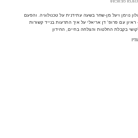
00:58:05
05.07.
לון נוימן ויעל מן-שחר בשעה עתידנית על טכנולוגיה. והפעם
 ראיון עם פרופ' דן אריאלי על איך התרעות בנייד קשורות
קושי בקבלת החלטות והצלחה בחיים, החידון
פסיכו-דיגיטלי ועוד…
דיו