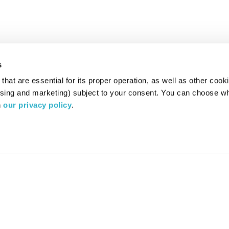
s
hat are essential for its proper operation, as well as other cooki
ising and marketing) subject to your consent. You can choose wh
 
our privacy policy
.
רדיו מהות החיים משדר ב:
ערוץ 87
YES
סלקום
TV
TUNE IN