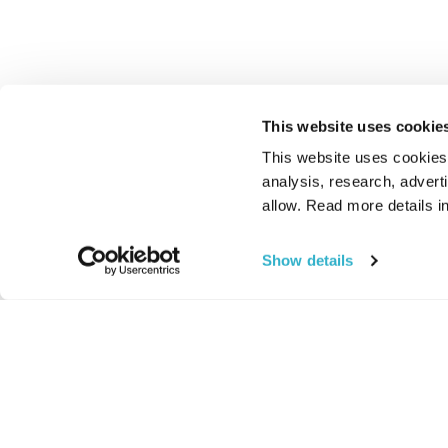
This website uses cookie
This website uses cookies t
analysis, research, advert
allow. Read more details in
Show details