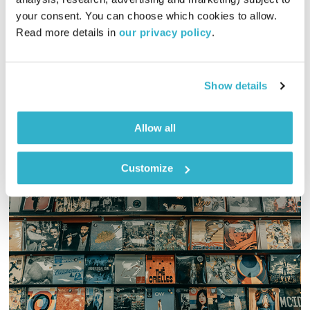
01:27:15
27.07.21
your consent. You can choose which cookies to allow. 
Read more details in 
our privacy policy
.
גליה גלעדי מזמינה אתכם להתעורר יחדיו בכל בוקר, עם מוזיקה
מעולה בעריכתה ובהגשתה
אודיו
Show details
Allow all
Customize